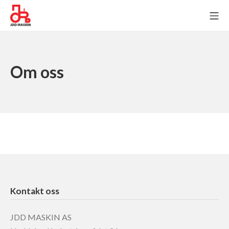
Skip
MO
to
JDD Maskin AS
content
Om oss
Kontakt oss
JDD MASKIN AS