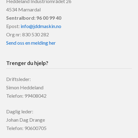
Heddeland Industriområdet 26
4534 Marnardal
Sentralbord: 96 00 99 40
Epost:
info@jddmaskin.no
Org nr: 830 530 282
Send oss en melding her
Trenger du hjelp?
Driftsleder:
Simon Heddeland
Telefon: 99408042
Daglig leder:
Johan Dag Drange
Telefon: 90600705